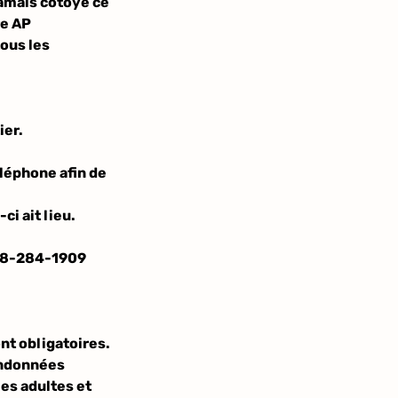
jamais côtoyé ce
re AP
tous les
ier.
léphone afin de
i ait lieu.
418-284-1909
ont obligatoires.
andonnées
les adultes et