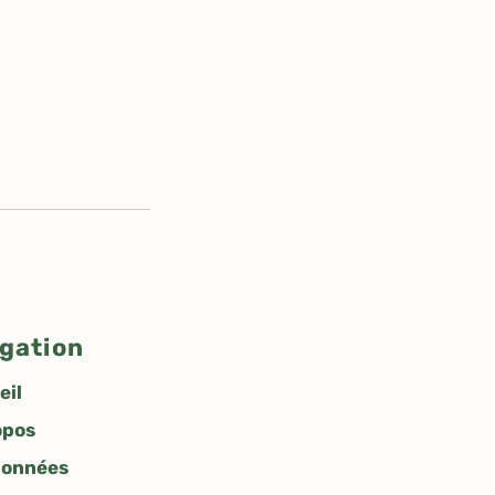
gation
eil
opos
onnées