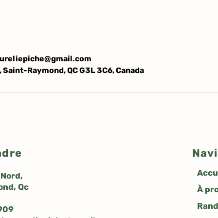
ureliepiche@gmail.com
, Saint-Raymond, QC G3L 3C6, Canada
ndre
Navi
Accu
 Nord,
ond, Qc
À pr
Rand
909