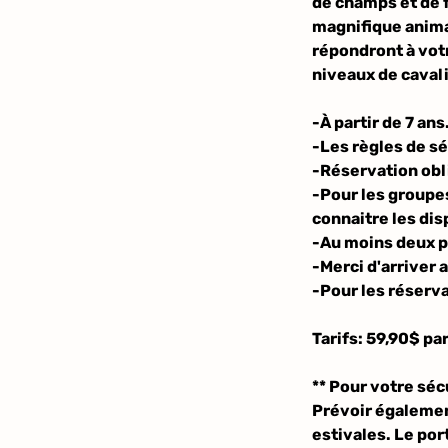
de champs et de f
magnifique anima
répondront à votr
niveaux de cavali
-À partir de 7 ans
-Les règles de sé
-Réservation obl
-Pour les groupes
connaitre les dis
-Au moins deux pe
-Merci d'arriver
-Pour les réserv
Tarifs: 59,90$ pa
** Pour votre séc
Prévoir égalemen
estivales. Le por