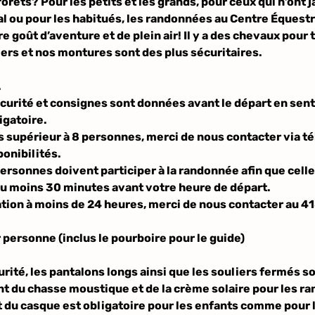
orêts? Pour les petits et les grands, pour ceux qui n’ont 
l
l ou pour les habitués, les randonnées au Centre Équest
e
e goût d’aventure et de plein air! Il y a des chevaux pour 
ers et nos montures sont des plus sécuritaires.
.
curité et consignes sont données avant le départ en sent
igatoire.
 supérieur à 8 personnes, merci de nous contacter via té
ponibilités.
rsonnes doivent participer à la randonnée afin que celle-c
 au moins 30 minutes avant votre heure de départ.
ation à moins de 24 heures, merci de nous contacter au 
r personne (inclus le pourboire pour le guide)
urité, les pantalons longs ainsi que les souliers fermés s
t du chasse moustique et de la crème solaire pour les r
t du casque est obligatoire pour les enfants comme pour 