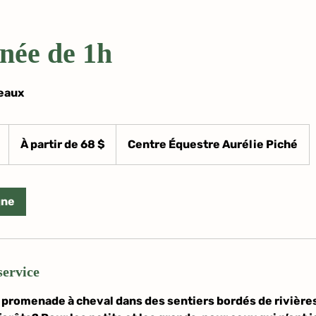
née de 1h
veaux
À
partir
D
À partir de 68 $
Centre Équestre Aurélie Piché
de
68 dollars
u
canadiens
r
é
gne
e
v
a
r
service
i
a
 promenade à cheval dans des sentiers bordés de rivières
b