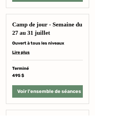
Camp de jour - Semaine du
27 au 31 juillet
Ouvert à tous les niveaux
Lire plus
Terminé
495 dollars
495 $
canadiens
Voir l'ensemble de séances
Camp de jour - Semaine du
3 au 7 août