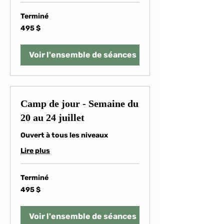
Terminé
495 dollars
495 $
canadiens
Voir l'ensemble de séances
Camp de jour - Semaine du
20 au 24 juillet
Ouvert à tous les niveaux
Lire plus
Terminé
495 dollars
495 $
canadiens
Voir l'ensemble de séances