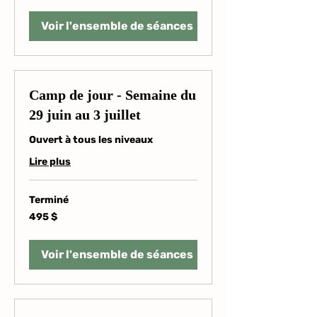
Voir l'ensemble de séances
Camp de jour - Semaine du
29 juin au 3 juillet
Ouvert à tous les niveaux
Lire plus
Terminé
495 dollars
495 $
canadiens
Voir l'ensemble de séances